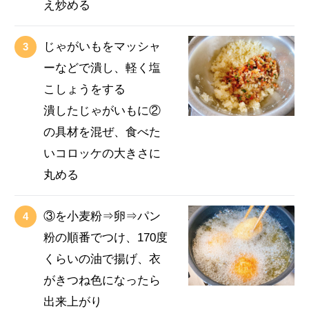
え炒める
じゃがいもをマッシャ
ーなどで潰し、軽く塩
こしょうをする
潰したじゃがいもに②
の具材を混ぜ、食べた
いコロッケの大きさに
丸める
③を小麦粉⇒卵⇒パン
粉の順番でつけ、170度
くらいの油で揚げ、衣
がきつね色になったら
出来上がり