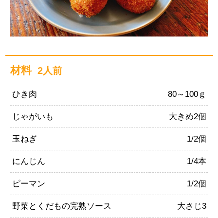
材料
2人前
ひき肉
80～100ｇ
じゃがいも
大きめ2個
玉ねぎ
1/2個
にんじん
1/4本
ピーマン
1/2個
野菜とくだもの完熟ソース
大さじ3